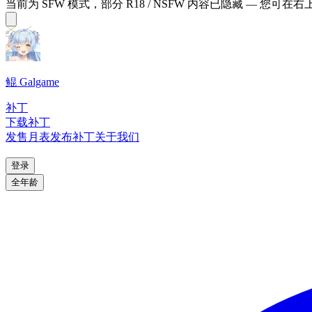
当前为 SFW 模式，部分 R18 / NSFW 内容已隐藏 — 您可在
鲲 Galgame
补丁
下载补丁
发售月表
发布补丁
关于我们
登录
全年龄