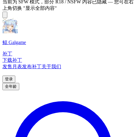
当前为 SFW 模式，部分 R18 / NSFW 内容已隐藏 — 您可在右
上角切换 "显示全部内容"
鲲 Galgame
补丁
下载补丁
发售月表
发布补丁
关于我们
登录
全年龄