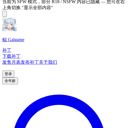
当前为 SFW 模式，部分 R18 / NSFW 内容已隐藏 — 您可在右
上角切换 "显示全部内容"
鲲 Galgame
补丁
下载补丁
发售月表
发布补丁
关于我们
登录
全年龄