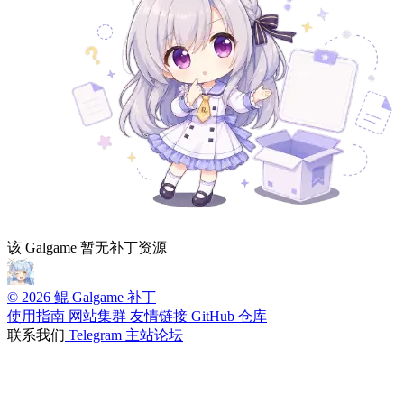
该 Galgame 暂无补丁资源
© 2026 鲲 Galgame 补丁
使用指南
网站集群
友情链接
GitHub 仓库
联系我们
Telegram
主站论坛