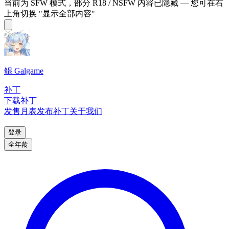
当前为 SFW 模式，部分 R18 / NSFW 内容已隐藏 — 您可在右
上角切换 "显示全部内容"
鲲 Galgame
补丁
下载补丁
发售月表
发布补丁
关于我们
登录
全年龄