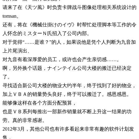
请来了在《天ツ風》时负责卡牌战斗图像处理相关系统设计的
tomsan。
还有，将在《機械仕掛けのイヴ》时帮忙处理脚本等工作的令
人怀念的ミスターＮ氏招入了公司内部。
对于觉得“……是谁？”的人，如果说他是凭个人判断为九音加
上片尾演出、
对九音有着深厚爱的员工，或许也会产生亲切感……。
啊，另外换个话题，ナインテイル公司大楼的搬迁已经决定
了。
寻找适合新公司大楼的物业大约半年，终于找到了好的物业，
加上ＶＢＡ的销量势头良好，终于可以搬迁了。感恩感恩。
能够像这样在各个方面分配预算，
也是ＶＢ系列每推出一部新作销量就不断上升这一结果的功
劳。真的非常感谢。
2012年3月，其他公司也有许多看起来非常有趣的软件计划发
售，