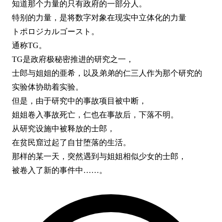
知道那个力量的只有政府的一部分人。
特别的力量，是将数字对象在现实中立体化的力量
トポロジカルゴースト。
通称TG。
TG是政府极秘密推进的研究之一，
士郎与姐姐的亜希，以及弟弟的仁三人作为那个研究的
实验体协助着实验。
但是，由于研究中的事故项目被中断，
姐姐卷入事故死亡，仁也在事故后，下落不明。
从研究设施中被释放的士郎，
在贫民窟过起了自甘堕落的生活。
那样的某一天，突然遇到与姐姐相似少女的士郎，
被卷入了新的事件中……。