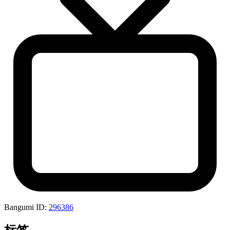
Bangumi ID:
296386