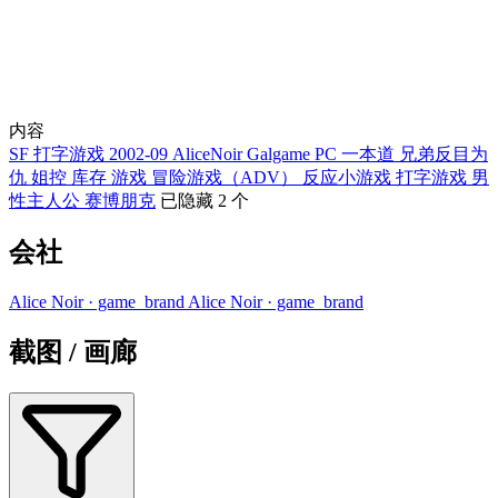
内容
SF
打字游戏
2002-09
AliceNoir
Galgame
PC
一本道
兄弟反目为
仇
姐控
库存
游戏
冒险游戏（ADV）
反应小游戏
打字游戏
男
性主人公
赛博朋克
已隐藏 2 个
会社
Alice Noir
· game_brand
Alice Noir
· game_brand
截图 / 画廊