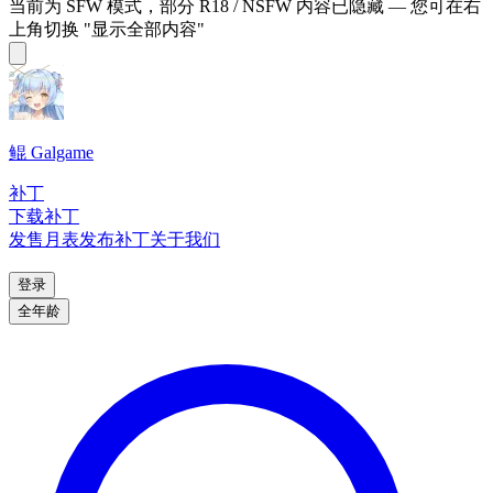
当前为 SFW 模式，部分 R18 / NSFW 内容已隐藏 — 您可在右
上角切换 "显示全部内容"
鲲 Galgame
补丁
下载补丁
发售月表
发布补丁
关于我们
登录
全年龄