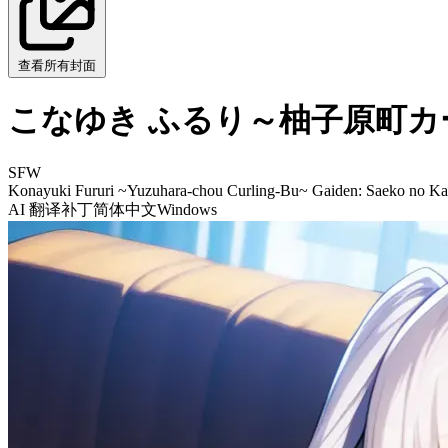
查看所有封面
こなゆき ふるり～柚子原町カ
SFW
Konayuki Fururi ~Yuzuhara-chou Curling-Bu~ Gaiden: Saeko no K
AI 翻译补丁
简体中文
Windows