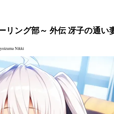
ーリング部～ 外伝 冴子の通い
ayoizuma Nikki