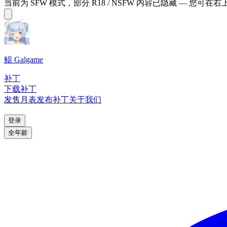
当前为 SFW 模式，部分 R18 / NSFW 内容已隐藏 — 您可在
鲲 Galgame
补丁
下载补丁
发售月表
发布补丁
关于我们
登录
全年龄