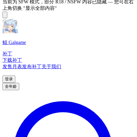
当前为 SFW 模式，部分 R18 / NSFW 内容已隐藏 — 您可在右
上角切换 "显示全部内容"
鲲 Galgame
补丁
下载补丁
发售月表
发布补丁
关于我们
登录
全年龄