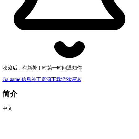
收藏后，有新补丁时第一时间通知你
Galgame 信息
补丁资源下载
游戏评论
简介
中文