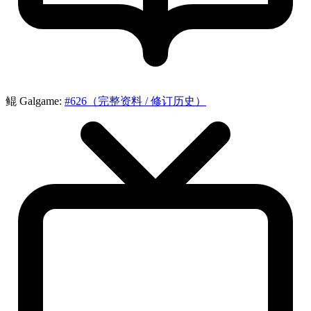
鲲 Galgame:
#626（完整资料 / 修订历史）