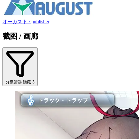
オーガスト
· publisher
截图 / 画廊
分级筛选
隐藏 3