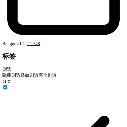
Bangumi ID:
111348
标签
剧透
隐藏剧透
轻微剧透
完全剧透
分类