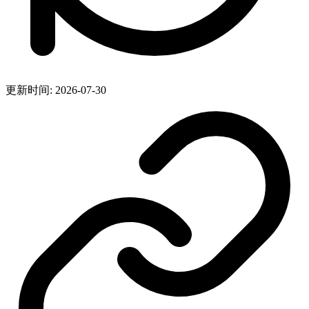
更新时间: 2026-07-30