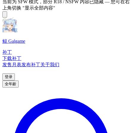
当前为 SFW 模式，部分 R18 / NSFW 内容已隐藏 — 您可在右
上角切换 "显示全部内容"
鲲 Galgame
补丁
下载补丁
发售月表
发布补丁
关于我们
登录
全年龄