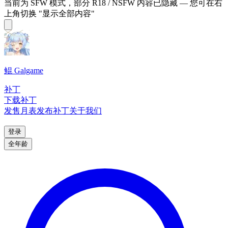
当前为 SFW 模式，部分 R18 / NSFW 内容已隐藏 — 您可在右
上角切换 "显示全部内容"
鲲 Galgame
补丁
下载补丁
发售月表
发布补丁
关于我们
登录
全年龄