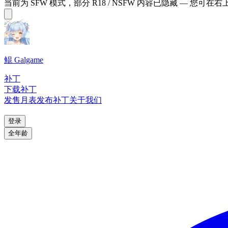
当前为 SFW 模式，部分 R18 / NSFW 内容已隐藏 — 您可在
鲲 Galgame
补丁
下载补丁
发售月表
发布补丁
关于我们
登录
全年龄