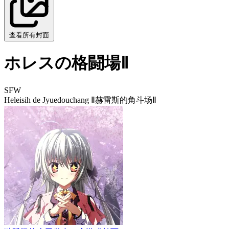
查看所有封面
ホレスの格闘場Ⅱ
SFW
Heleisih de Jyuedouchang Ⅱ
赫雷斯的角斗场Ⅱ