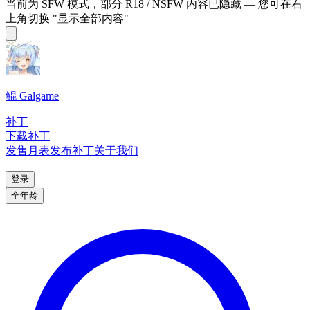
当前为 SFW 模式，部分 R18 / NSFW 内容已隐藏 — 您可在右
上角切换 "显示全部内容"
鲲 Galgame
补丁
下载补丁
发售月表
发布补丁
关于我们
登录
全年龄