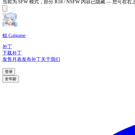
当前为 SFW 模式，部分 R18 / NSFW 内容已隐藏 — 您可在
鲲 Galgame
补丁
下载补丁
发售月表
发布补丁
关于我们
登录
全年龄