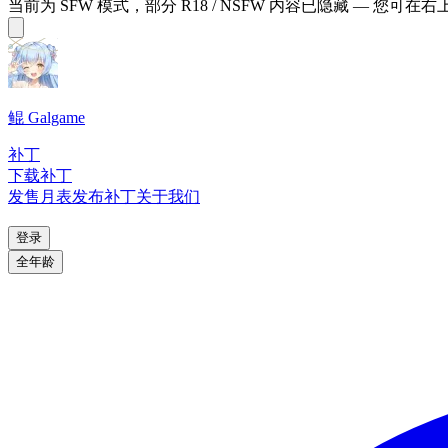
当前为 SFW 模式，部分 R18 / NSFW 内容已隐藏 — 您可在
鲲 Galgame
补丁
下载补丁
发售月表
发布补丁
关于我们
登录
全年龄