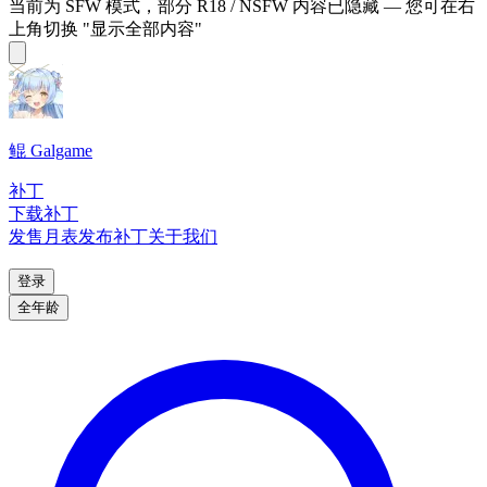
当前为 SFW 模式，部分 R18 / NSFW 内容已隐藏 — 您可在右
上角切换 "显示全部内容"
鲲 Galgame
补丁
下载补丁
发售月表
发布补丁
关于我们
登录
全年龄