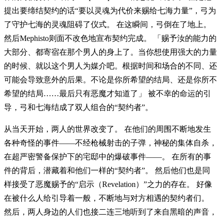
提出要缔结契约的话“要以灵魂为代价来赐给七海力量”，弓为
了守护七海的灵魂阻碍了仪式。 在这瞬间，弓倒在了地上。
然后Mephisto则面不改色地宣布契约完成。 「赐予汝的能力的
大部分、都寄宿在那个男人的身上了。当你想使用强大的力量
的时候、就以这个男人为媒介吧。根据时间和场合的不同、还
可能会导致意外的后果。不论是你所希望的结局、还是你所不
希望的结局……最后只有恶魔才知道了」 被不幸的命运的引
导，弓和七海结成了双人组合的“契约者”。
从当天开始，两人的世界改变了。 在他们的周围不断地发生
各种奇怪的事件――不经枪械射击的子弹，神秘的集体自杀，
在超严密警备保护下的宅邸中的爆破事件——。 在所有的事
件的背后，潜藏着和他们一样的“契约者”。 然后他们也是同
样接受了恶魔赐予的“启示（Revelation）”之力的存在。 好像
在被什么人给引导着一般，不断地与对方相遇的契约者们。
然后，两人身边的人们也接二连三地听到了来自黑暗的声音，