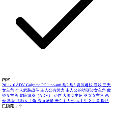
内容
2011-10
ADV
Galgame
PC
lune-soft
盘2
盘5
资源难找
游戏
三无
女主角
个人武装战斗
主人公有武力
主人公的幼驯染女主角
傲
娇女主角
冒险游戏（ADV）
动作
大胸女主角
巫女女主角
恋
爱
恶魔
法师女主角
流血场景
男性主人公
高中生女主角
魔法
已隐藏 1 个