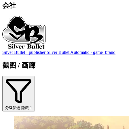
会社
Silver Bullet
· publisher
Silver Bullet Automatic
· game_brand
截图 / 画廊
分级筛选
隐藏 1