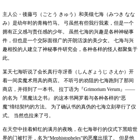
主人公・後藤弓（ごとう きゅう）和美槻七海（みつき なな
み）是幼年时的青梅竹马。 弓虽然有些我行我素，但是一个
拥有正义感与责任感的少年。 虽然七海的兴趣是各种神秘事
件，但也是一个交际面很广的开朗活泼的美少女。 七海与兴
趣相投的人建立了神秘事件研究会，各种各样的怪人都聚集于
此。
某天七海听说了会长真行寺冴香（しんぎょうじ さえか）开
着一间卖魔术用具的商店。 不听弓的劝阻的七海跑到了那间
商店，并得到了一本书。 拉丁语为『Grimorium Verum』――
的名为『黑魔法之书』 的这本书网罗着与各种各样的“恶
魔”缔结契约的方法。 为了确认书的真伪的七海立刻举行了仪
式。 当然也拉来了弓。
在天空中挂着鲜红的满月的夜晚，在七海举行的仪式下黑暗世
界的门被打开，名为“Mephistopheles”的恶魔出现了。 但是他