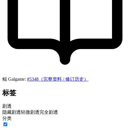
鲲 Galgame:
#5348（完整资料 / 修订历史）
标签
剧透
隐藏剧透
轻微剧透
完全剧透
分类