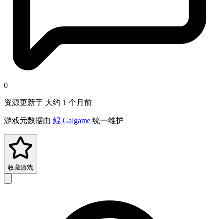
0
资源更新于 大约 1 个月前
游戏元数据由
鲲 Galgame
统一维护
收藏游戏