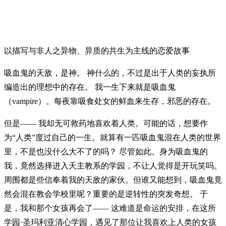
以描写与非人之异物、异质的共生为主线的恋爱故事
吸血鬼的天敌，是神。 神什么的，不过是出于人类的妄执所
编造出的理想中的存在。 我一生下来就是吸血鬼
（vampire）。每夜靠吸食处女的鲜血来生存，邪恶的存在。
但是—— 我却无可救药地喜欢着人类。可能的话，想要作
为“人类”度过自己的一生。就算有一匹吸血鬼混在人类的世界
里，不是也没什么大不了的吗？ 尽管如此。身为吸血鬼的
我，竟然选择进入天主教系的学园，不让人觉得是开玩笑吗。
周围都是些信奉着我的天敌的家伙。但谁又能想到，吸血鬼竟
然会混在教会学校里呢？重要的是逆转性的突发奇想。 于
是，我和那个女孩再会了—— 这难道是命运的安排，在这所
学园·圣玛利亚清心学园，遇见了那位让我喜欢上人类的女孩