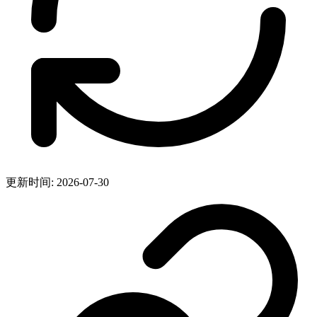
更新时间: 2026-07-30