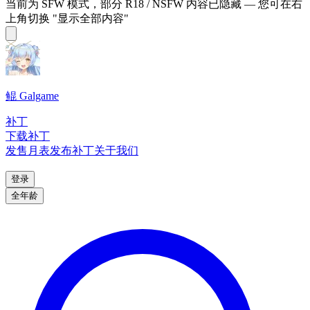
当前为 SFW 模式，部分 R18 / NSFW 内容已隐藏 — 您可在右
上角切换 "显示全部内容"
鲲 Galgame
补丁
下载补丁
发售月表
发布补丁
关于我们
登录
全年龄