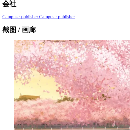
会社
Campus
· publisher
Campus
· publisher
截图 / 画廊