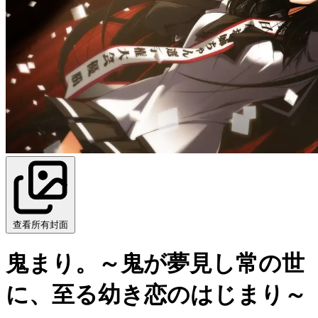
查看所有封面
鬼まり。～鬼が夢見し常の世
に、至る幼き恋のはじまり～