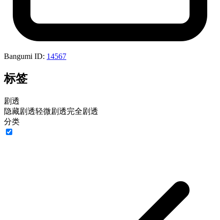
Bangumi ID:
14567
标签
剧透
隐藏剧透
轻微剧透
完全剧透
分类