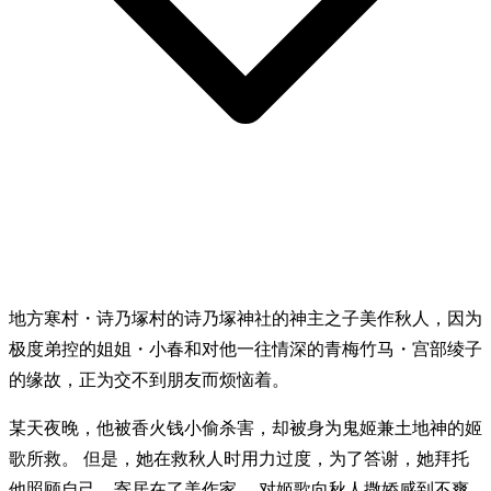
地方寒村・诗乃塚村的诗乃塚神社的神主之子美作秋人，因为
极度弟控的姐姐・小春和对他一往情深的青梅竹马・宫部绫子
的缘故，正为交不到朋友而烦恼着。
某天夜晚，他被香火钱小偷杀害，却被身为鬼姬兼土地神的姬
歌所救。 但是，她在救秋人时用力过度，为了答谢，她拜托
他照顾自己，寄居在了美作家。 对姬歌向秋人撒娇感到不爽