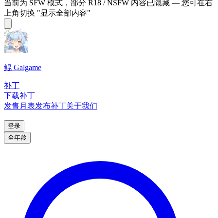
当前为 SFW 模式，部分 R18 / NSFW 内容已隐藏 — 您可在右
上角切换 "显示全部内容"
鲲 Galgame
补丁
下载补丁
发售月表
发布补丁
关于我们
登录
全年龄