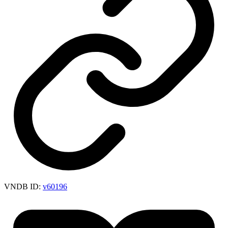
VNDB ID:
v60196