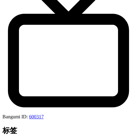
Bangumi ID:
600317
标签