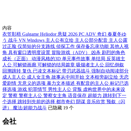
内容
衣笠彰梧
Galgame
Heliodor
悬疑
2026
PC
ADV
奇幻
春夏冬ゆ
う
战斗
VN
Windows
主人公有立绘
主人公部分配音
主人公露
过正脸
仅简短的分支路线
侦探工作
保存备忘录功能
其他人视
角
具有窗口透明度设置
冒险游戏（ADV）
凶杀
剧烈的角色
成长（正面）
动漫风格的3D
单元事件故事
单结局
反英雄主
人公
可解锁画廊
可解锁的结局篇章
吸烟者主人公
回忆倒叙
回溯跳转
复仇
已读文本标记
带刃武器战斗
强制自动阅读部分
成人主人公
成人女主角
故事从中间开始
文本框旁副立绘
无恋
爱剧情
无意义的选项
暴力文本描述
有配音的主人公
标记已选
择选项
游戏
犯罪情节
男性主人公
背叛
虚构世界中的未来设
定
警察
警察主人公
警察女主角
语音保存
超能力
跳转到下一
个选择
跳转到先前的选择
都市奇幻
阴谋
音乐欣赏
预叙（闪
进）
魔法/超能力战斗
已隐藏 19 个
会社