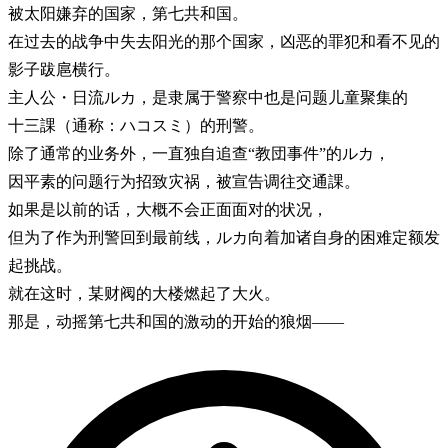
被太阳嫌弃的国家，第七共和国。
在过去的战争中失去阳光的那个国家，凶恶的罪犯和看不见的
影子跋扈横行。
主人公・日流ルカ，是隶属于警察中也是问题儿童聚集的
十三課（通称：ハコスミ）的刑警。
除了通常的业务外，一直独自追查“教団事件”的ルカ，
因平素的问题行为招致灾祸，被宣告调往交通課。
如果是以前的话，大概不会正面面对的状况，
但为了作为刑警回到最前线，ルカ向着加诸自身的困难定额发
起挑战。
就在这时，某财阀的大楼燃起了大火。
那是，动摇第七共和国的激动的开始的狼烟——