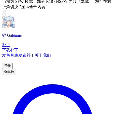
当前为 SFW 模式，部分 R18 / NSFW 内容已隐藏 — 您可在右
上角切换 "显示全部内容"
鲲 Galgame
补丁
下载补丁
发售月表
发布补丁
关于我们
登录
全年龄