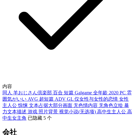
内容
同人
羊おじさん倶楽部
百合
短篇
Galgame
全年龄
2020
PC
雰
囲気がいい
AVG
超短篇
ADV
GL
仅女性与女性的恋情
女性
主人公
惊悚
文本占据大部分画面
无色情内容
无角色立绘
暴
力文本描述
游戏
照片背景
视觉小说(无选项)
高中生主人公
高
中生女主角
已隐藏 5 个
会社