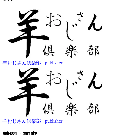
羊おじさん倶楽部
· publisher
羊おじさん倶楽部
· publisher