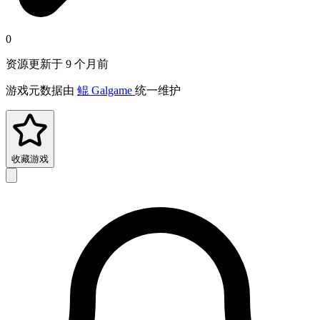
0
资源更新于 9 个月前
游戏元数据由
鲲 Galgame
统一维护
收藏游戏