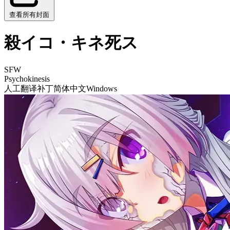
查看所有封面
殺イコ・キネ死ス
SFW
Psychokinesis
人工翻译补丁
简体中文
Windows