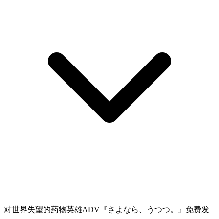
对世界失望的药物英雄ADV『さよなら、うつつ。』免费发