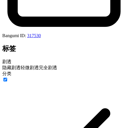
Bangumi ID:
317530
标签
剧透
隐藏剧透
轻微剧透
完全剧透
分类