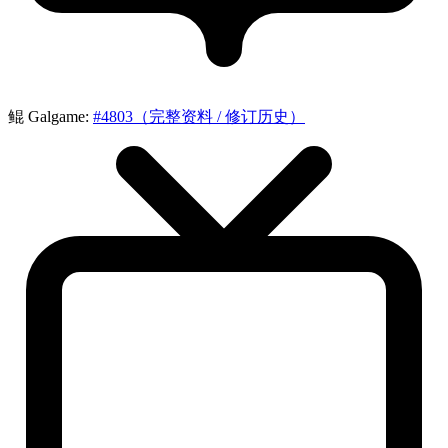
鲲 Galgame:
#4803（完整资料 / 修订历史）