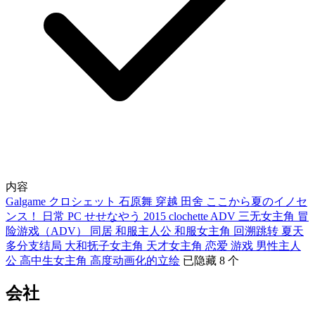
内容
Galgame
クロシェット
石原舞
穿越
田舍
ここから夏のイノセ
ンス！
日常
PC
せせなやう
2015
clochette
ADV
三无女主角
冒
险游戏（ADV）
同居
和服主人公
和服女主角
回溯跳转
夏天
多分支结局
大和抚子女主角
天才女主角
恋爱
游戏
男性主人
公
高中生女主角
高度动画化的立绘
已隐藏 8 个
会社