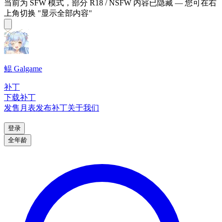
当前为 SFW 模式，部分 R18 / NSFW 内容已隐藏 — 您可在右
上角切换 "显示全部内容"
鲲 Galgame
补丁
下载补丁
发售月表
发布补丁
关于我们
登录
全年龄