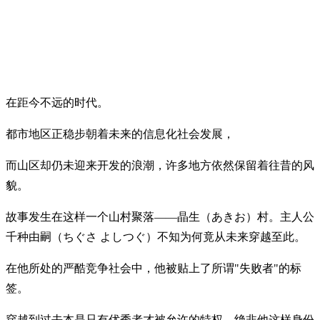
在距今不远的时代。
都市地区正稳步朝着未来的信息化社会发展，
而山区却仍未迎来开发的浪潮，许多地方依然保留着往昔的风
貌。
故事发生在这样一个山村聚落——晶生（あきお）村。主人公
千种由嗣（ちぐさ よしつぐ）不知为何竟从未来穿越至此。
在他所处的严酷竞争社会中，他被贴上了所谓"失败者"的标
签。
穿越到过去本是只有优秀者才被允许的特权，绝非他这样身份