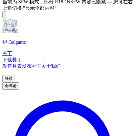
当前为 SFW 模式，部分 R18 / NSFW 内容已隐藏 — 您可在右
上角切换 "显示全部内容"
鲲 Galgame
补丁
下载补丁
发售月表
发布补丁
关于我们
登录
全年龄