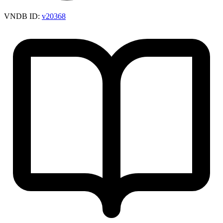
VNDB ID:
v20368