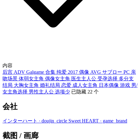
内容
后宫
ADV
Galgame
合集
纯爱
2017
偶像
AVG
サブロー
PC
亲
吻场景
体弱女主角
偶像女主角
医生主人公
受孕选择
多分支
结局
大胸女主角
婚礼结局
恋爱
成人女主角
日本偶像
游戏
男/
女主角选择
男性主人公
选项少
已隐藏 22 个
会社
インターハート
· doujin_circle
Sweet HEART
· game_brand
截图 / 画廊