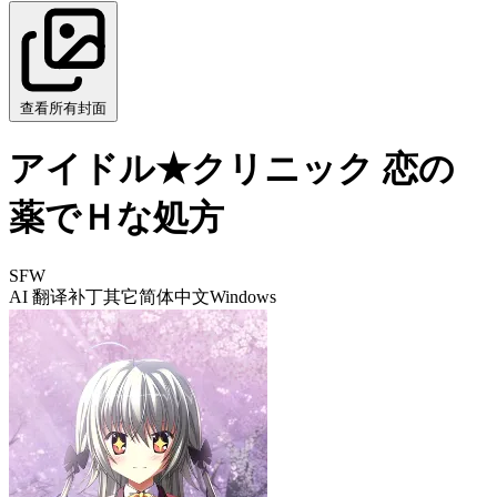
查看所有封面
アイドル★クリニック 恋の
薬でＨな処方
SFW
AI 翻译补丁
其它
简体中文
Windows