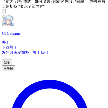
当前为 SFW 模式，部分 R18 / NSFW 内容已隐藏 — 您可在右
上角切换 "显示全部内容"
鲲 Galgame
补丁
下载补丁
发售月表
发布补丁
关于我们
登录
全年龄