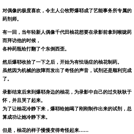
对偶像的极度喜欢，令主人公牧野爆耶成了艺能事务所专属的
药剂师。
有一回，当年轻新人偶像千代田柚花想要在录影前拿到喉咙药
而拜访他的时候，
各种药瓶给打翻了个东倒西歪。
然后爆耶收拾了一下之后，开始为有怯场症的柚花制药。
虽然因为机械的故障而发出了奇怪的声音，试剂还是顺利完成
了。
录影结束后来到爆耶身边的柚花，为录影中自己的过失耿耿于
怀，并且哭了起来。
为了让柚花冷静下来，爆耶给她喝了刚刚制作出来的试剂，总
算成功让她冷静下来。
但是，柚花的样子慢慢变得奇怪起来……