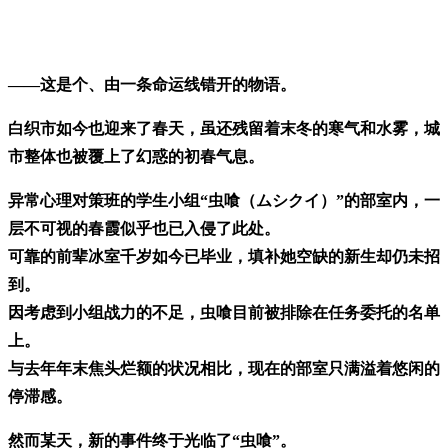
——这是个、由一条命运线错开的物语。
白织市如今也迎来了春天，虽还残留着末冬的寒气和水雾，城
市整体也被覆上了幻惑的初春气息。
异常心理对策班的学生小组“虫喰（ムシクイ）”的部室内，一
层不可视的春霞似乎也已入侵了此处。
可靠的前辈冰室千岁如今已毕业，填补她空缺的新生却仍未招
到。
因考虑到小组战力的不足，虫喰目前被排除在任务委托的名单
上。
与去年年末焦头烂额的状况相比，现在的部室只满溢着悠闲的
停滞感。
然而某天，新的事件终于光临了“虫喰”。