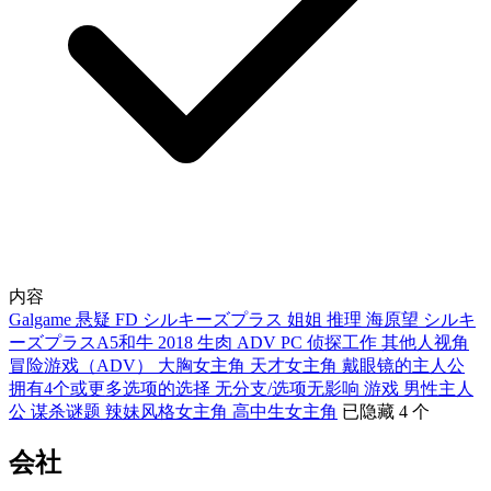
内容
Galgame
悬疑
FD
シルキーズプラス
姐姐
推理
海原望
シルキ
ーズプラスA5和牛
2018
生肉
ADV
PC
侦探工作
其他人视角
冒险游戏（ADV）
大胸女主角
天才女主角
戴眼镜的主人公
拥有4个或更多选项的选择
无分支/选项无影响
游戏
男性主人
公
谋杀谜题
辣妹风格女主角
高中生女主角
已隐藏 4 个
会社