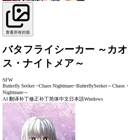
查看所有封面
バタフライシーカー ～カオ
ス・ナイトメア～
SFW
Butterfly Seeker ~Chaos Nightmare~
ButterflySeeker～Chaos・
Nightmare～
AI 翻译补丁
修正补丁
简体中文
日本語
Windows