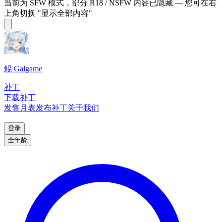
当前为 SFW 模式，部分 R18 / NSFW 内容已隐藏 — 您可在右
上角切换 "显示全部内容"
鲲 Galgame
补丁
下载补丁
发售月表
发布补丁
关于我们
登录
全年龄