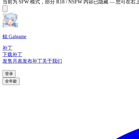
当前为 SFW 模式，部分 R18 / NSFW 内容已隐藏 — 您可在
鲲 Galgame
补丁
下载补丁
发售月表
发布补丁
关于我们
登录
全年龄