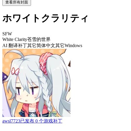
查看所有封面
ホワイトクラリティ
SFW
White Clarity
苍雪的世界
AI 翻译补丁
其它
简体中文
其它
Windows
awsl7723
已发布 0 个游戏补丁