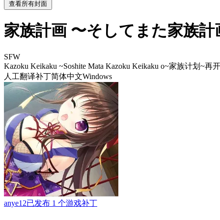
查看所有封面
家族計画 〜そしてまた家族計
SFW
Kazoku Keikaku ~Soshite Mata Kazoku Keikaku o~
家族计划~再开
人工翻译补丁
简体中文
Windows
anye12
已发布 1 个游戏补丁