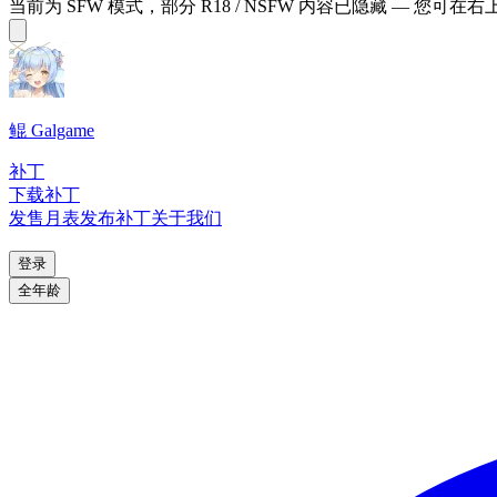
当前为 SFW 模式，部分 R18 / NSFW 内容已隐藏 — 您可在
鲲 Galgame
补丁
下载补丁
发售月表
发布补丁
关于我们
登录
全年龄