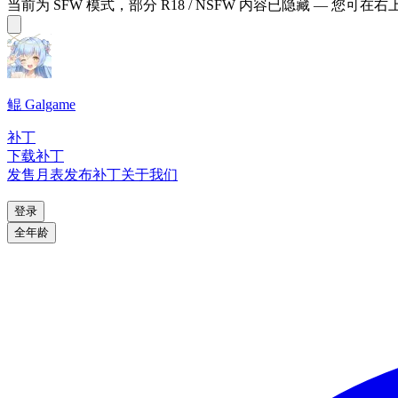
当前为 SFW 模式，部分 R18 / NSFW 内容已隐藏 — 您可在
鲲 Galgame
补丁
下载补丁
发售月表
发布补丁
关于我们
登录
全年龄