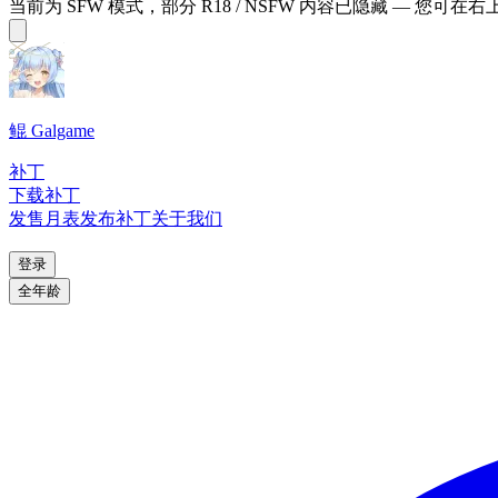
当前为 SFW 模式，部分 R18 / NSFW 内容已隐藏 — 您可在
鲲 Galgame
补丁
下载补丁
发售月表
发布补丁
关于我们
登录
全年龄