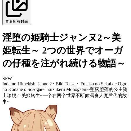
查看所有封面
淫堕の姫騎士ジャンヌ2～美
姫転生～ 2つの世界でオーガ
の仔種を注がれ続ける物語～
SFW
Inda no Himekishi Janne 2 ~Biki Tensei~ Futatsu no Sekai de Ogre
no Kodane o Sosogare Tsuzukeru Monogatari~
堕落堕落的公主骑
士珍妮2~美姬转生~一个在两个世界不断倾泻食人魔后代的故
事~