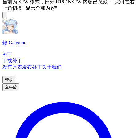
当前为 SFW 模式，部分 R18 / NSFW 内容已隐藏 — 您可在右
上角切换 "显示全部内容"
鲲 Galgame
补丁
下载补丁
发售月表
发布补丁
关于我们
登录
全年龄