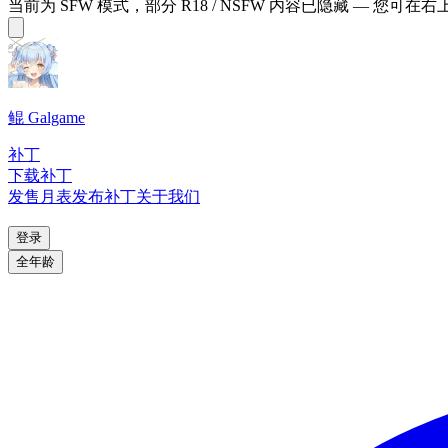
当前为 SFW 模式，部分 R18 / NSFW 内容已隐藏 — 您可在
鲲 Galgame
补丁
下载补丁
发售月表
发布补丁
关于我们
登录
全年龄