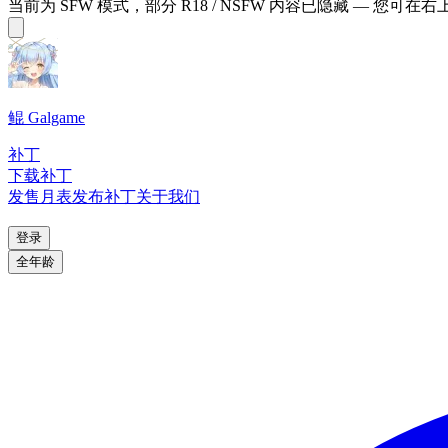
当前为 SFW 模式，部分 R18 / NSFW 内容已隐藏 — 您可在
鲲 Galgame
补丁
下载补丁
发售月表
发布补丁
关于我们
登录
全年龄