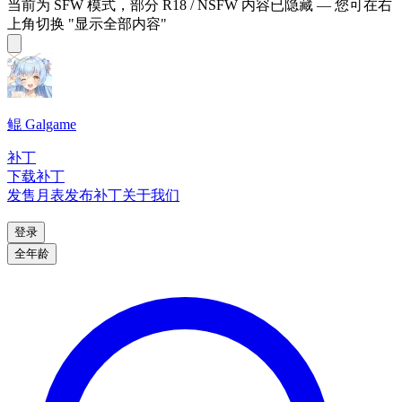
当前为 SFW 模式，部分 R18 / NSFW 内容已隐藏 — 您可在右
上角切换 "显示全部内容"
鲲 Galgame
补丁
下载补丁
发售月表
发布补丁
关于我们
登录
全年龄