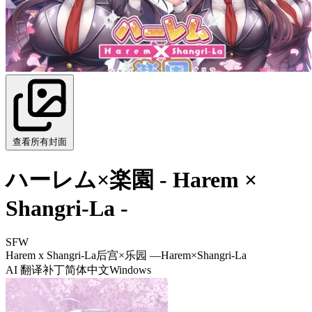
查看所有封面
ハーレム×楽園 - Harem ×
Shangri-La -
SFW
Harem x Shangri-La
后宫×乐园 ―Harem×Shangri-La
AI 翻译补丁
简体中文
Windows