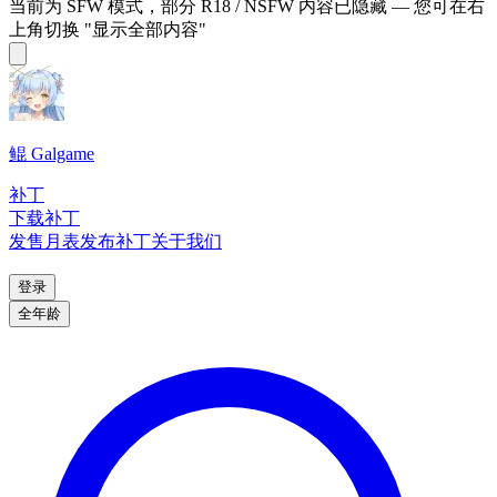
当前为 SFW 模式，部分 R18 / NSFW 内容已隐藏 — 您可在右
上角切换 "显示全部内容"
鲲 Galgame
补丁
下载补丁
发售月表
发布补丁
关于我们
登录
全年龄