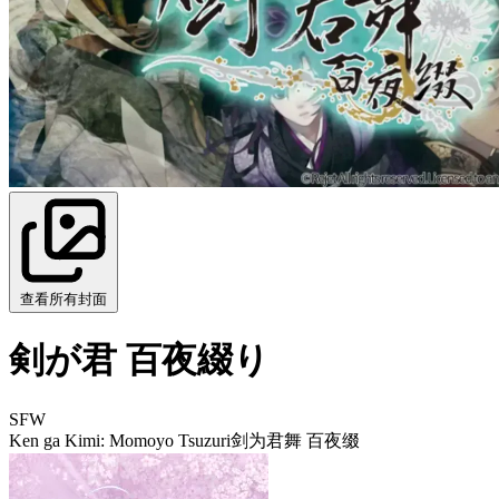
查看所有封面
剣が君 百夜綴り
SFW
Ken ga Kimi: Momoyo Tsuzuri
剑为君舞 百夜缀