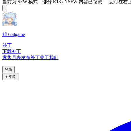
当前为 SFW 模式，部分 R18 / NSFW 内容已隐藏 — 您可在
鲲 Galgame
补丁
下载补丁
发售月表
发布补丁
关于我们
登录
全年龄