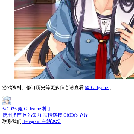
游戏资料、修订历史等更多信息请查看
鲲 Galgame
。
© 2026 鲲 Galgame 补丁
使用指南
网站集群
友情链接
GitHub 仓库
联系我们
Telegram
主站论坛