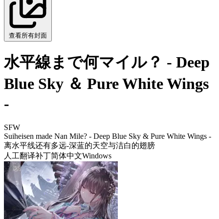
查看所有封面
水平線まで何マイル？ - Deep
Blue Sky ＆ Pure White Wings
-
SFW
Suiheisen made Nan Mile? - Deep Blue Sky & Pure White Wings -
离水平线还有多远-深蓝的天空与洁白的翅膀
人工翻译补丁
简体中文
Windows