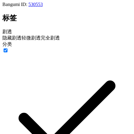
Bangumi ID:
530553
标签
剧透
隐藏剧透
轻微剧透
完全剧透
分类