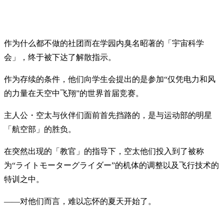
作为什么都不做的社团而在学园内臭名昭著的「宇宙科学
会」，终于被下达了解散指示。
作为存续的条件，他们向学生会提出的是参加“仅凭电力和风
的力量在天空中飞翔”的世界首届竞赛。
主人公・空太与伙伴们面前首先挡路的，是与运动部的明星
「航空部」的胜负。
在突然出现的「教官」的指导下，空太他们投入到了被称
为“ライトモーターグライダー”的机体的调整以及飞行技术的
特训之中。
——对他们而言，难以忘怀的夏天开始了。