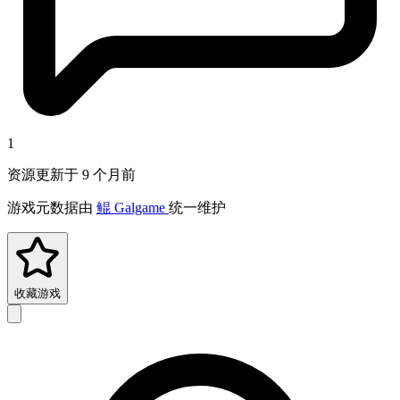
1
资源更新于 9 个月前
游戏元数据由
鲲 Galgame
统一维护
收藏游戏