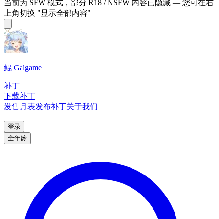
当前为 SFW 模式，部分 R18 / NSFW 内容已隐藏 — 您可在右
上角切换 "显示全部内容"
鲲 Galgame
补丁
下载补丁
发售月表
发布补丁
关于我们
登录
全年龄