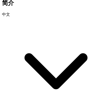
简介
中文