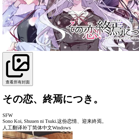
查看所有封面
その恋、終焉につき。
SFW
Sono Koi, Shuuen ni Tsuki.
这份恋情、迎来終焉。
人工翻译补丁
简体中文
Windows