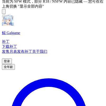
当前为 SFW 模式，部分 R18 / NSFW 内容已隐藏 — 您可在右
上角切换 "显示全部内容"
鲲 Galgame
补丁
下载补丁
发售月表
发布补丁
关于我们
登录
全年龄