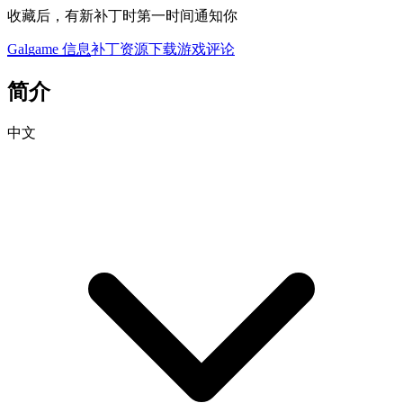
收藏后，有新补丁时第一时间通知你
Galgame 信息
补丁资源下载
游戏评论
简介
中文