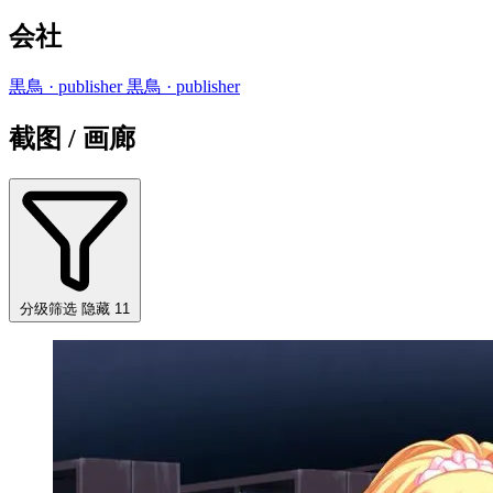
会社
黒鳥
· publisher
黒鳥
· publisher
截图 / 画廊
分级筛选
隐藏 11