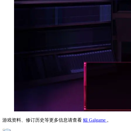
游戏资料、修订历史等更多信息请查看
鲲 Galgame
。