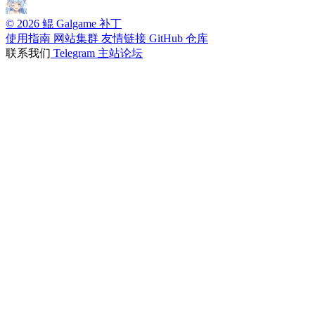
© 2026 鲲 Galgame 补丁
使用指南
网站集群
友情链接
GitHub 仓库
联系我们
Telegram
主站论坛