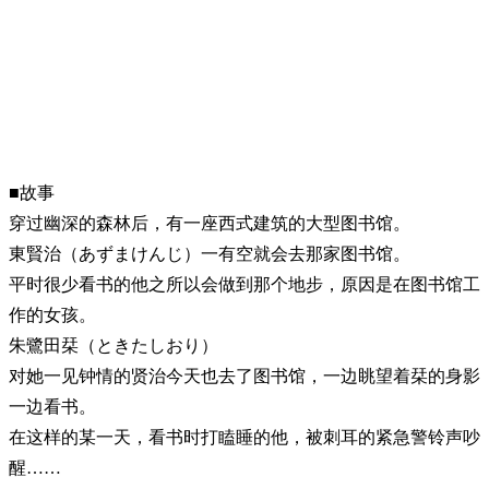
■故事
穿过幽深的森林后，有一座西式建筑的大型图书馆。
東賢治（あずまけんじ）一有空就会去那家图书馆。
平时很少看书的他之所以会做到那个地步，原因是在图书馆工
作的女孩。
朱鷺田栞（ときたしおり）
对她一见钟情的贤治今天也去了图书馆，一边眺望着栞的身影
一边看书。
在这样的某一天，看书时打瞌睡的他，被刺耳的紧急警铃声吵
醒……