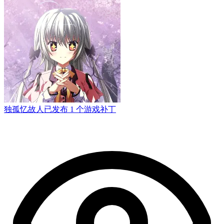
独孤忆故人
已发布 1 个游戏补丁