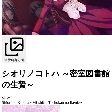
查看所有封面
シオリノコトハ ～密室図書館
の生贄～
SFW
Shiori no Kotoha ~Misshitsu Toshokan no Ikenie~