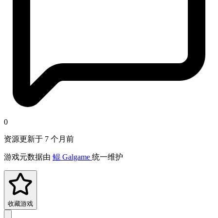
0
资源更新于 7 个月前
游戏元数据由
鲲 Galgame
统一维护
收藏游戏