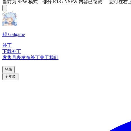
当前为 SFW 模式，部分 R18 / NSFW 内容已隐藏 — 您可在
鲲 Galgame
补丁
下载补丁
发售月表
发布补丁
关于我们
登录
全年龄