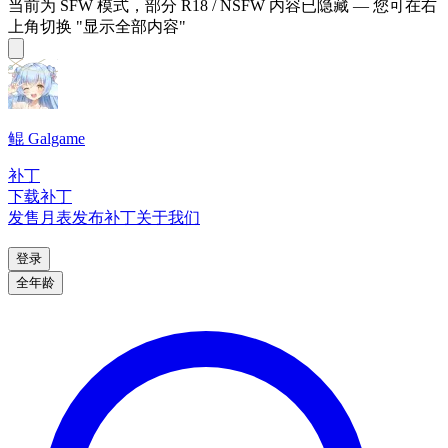
当前为 SFW 模式，部分 R18 / NSFW 内容已隐藏 — 您可在右
上角切换 "显示全部内容"
鲲 Galgame
补丁
下载补丁
发售月表
发布补丁
关于我们
登录
全年龄