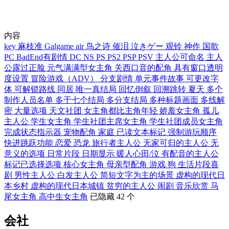
内容
key
麻枝准
Galgame
air
鸟之诗
催泪
泣きゲー
观铃
神作
国歌
PC
BadEnd有剧情
DC
NS
PS
PS2
PSP
PSV
主人公可命名
主人
公露过正脸
元气满满型女主角
关西口音的配角
具有窗口透明
度设置
冒险游戏（ADV）
分支剧情
单元事件故事
可更改字
体
可解锁路线
同居
唯一真结局
回忆倒叙
回溯跳转
夏天
多个
制作人员名单
多于七个结局
多分支结局
多种标题画面
多线解
密
大量选项
天文社团
女主角都比主角年轻
娇羞女主角
孤儿
主人公
学生女主角
学生社团主席女主角
学生社团成员女主角
完成状态指示器
宠物配角
家庭
已读文本标记
强制游玩顺序
快进跳跃功能
恋爱
恐龙
旅行者主人公
无家可归的主人公
无
意义的选项
日常片段
日期显示
暖人心田/泣
有配音的主人公
标记已选择选项
核心女主角
母亲型配角
游戏
狗
生活片段喜
剧
男性主人公
白发主人公
简短文字为主的场景
虚构的现代日
本乡村
虚构的现代日本城镇
贫穷的主人公
闹剧
音乐欣赏
马
尾女主角
高中生女主角
已隐藏 42 个
会社