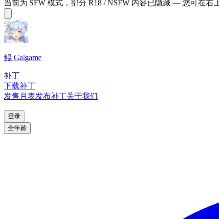
当前为 SFW 模式，部分 R18 / NSFW 内容已隐藏 — 您可在
鲲 Galgame
补丁
下载补丁
发售月表
发布补丁
关于我们
登录
全年龄