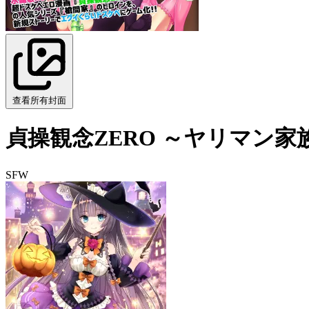
查看所有封面
貞操観念ZERO ～ヤリマン
SFW