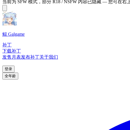
当前为 SFW 模式，部分 R18 / NSFW 内容已隐藏 — 您可在
鲲 Galgame
补丁
下载补丁
发售月表
发布补丁
关于我们
登录
全年龄