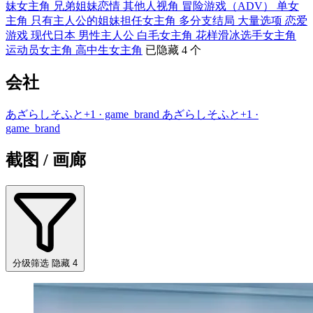
妹女主角
兄弟姐妹恋情
其他人视角
冒险游戏（ADV）
单女
主角
只有主人公的姐妹担任女主角
多分支结局
大量选项
恋爱
游戏
现代日本
男性主人公
白毛女主角
花样滑冰选手女主角
运动员女主角
高中生女主角
已隐藏 4 个
会社
あざらしそふと+1
· game_brand
あざらしそふと+1
·
game_brand
截图 / 画廊
分级筛选
隐藏 4