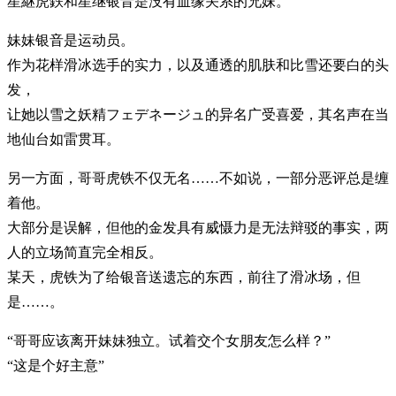
星継虎鉄和星继银音是没有血缘关系的兄妹。
妹妹银音是运动员。
作为花样滑冰选手的实力，以及通透的肌肤和比雪还要白的头
发，
让她以雪之妖精フェデネージュ的异名广受喜爱，其名声在当
地仙台如雷贯耳。
另一方面，哥哥虎铁不仅无名……不如说，一部分恶评总是缠
着他。
大部分是误解，但他的金发具有威慑力是无法辩驳的事实，两
人的立场简直完全相反。
某天，虎铁为了给银音送遗忘的东西，前往了滑冰场，但
是……。
“哥哥应该离开妹妹独立。试着交个女朋友怎么样？”
“这是个好主意”