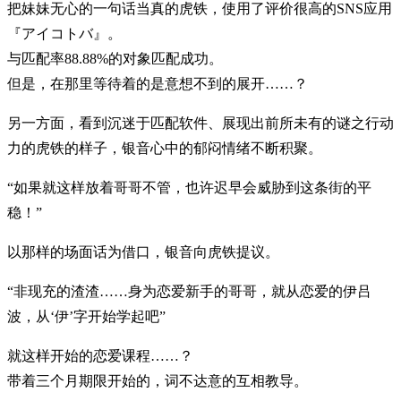
把妹妹无心的一句话当真的虎铁，使用了评价很高的SNS应用
『アイコトバ』。
与匹配率88.88%的对象匹配成功。
但是，在那里等待着的是意想不到的展开……？
另一方面，看到沉迷于匹配软件、展现出前所未有的谜之行动
力的虎铁的样子，银音心中的郁闷情绪不断积聚。
“如果就这样放着哥哥不管，也许迟早会威胁到这条街的平
稳！”
以那样的场面话为借口，银音向虎铁提议。
“非现充的渣渣……身为恋爱新手的哥哥，就从恋爱的伊吕
波，从‘伊’字开始学起吧”
就这样开始的恋爱课程……？
带着三个月期限开始的，词不达意的互相教导。