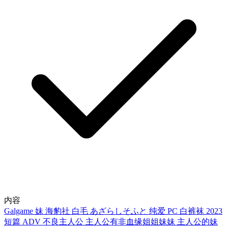
内容
Galgame
妹
海豹社
白毛
あざらしそふと
纯爱
PC
白裤袜
2023
短篇
ADV
不良主人公
主人公有非血缘姐姐妹妹
主人公的妹