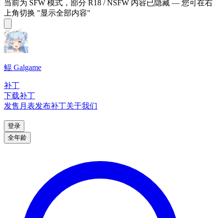
当前为 SFW 模式，部分 R18 / NSFW 内容已隐藏 — 您可在右
上角切换 "显示全部内容"
鲲 Galgame
补丁
下载补丁
发售月表
发布补丁
关于我们
登录
全年龄