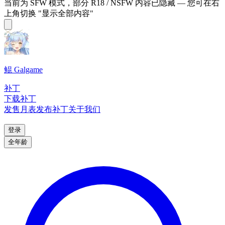
当前为 SFW 模式，部分 R18 / NSFW 内容已隐藏 — 您可在右
上角切换 "显示全部内容"
鲲 Galgame
补丁
下载补丁
发售月表
发布补丁
关于我们
登录
全年龄