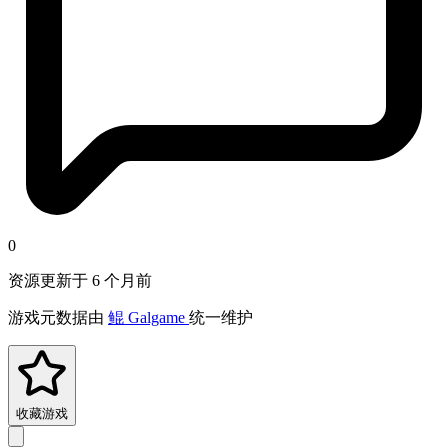
0
资源更新于 6 个月前
游戏元数据由
鲲 Galgame
统一维护
收藏游戏