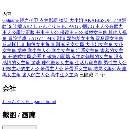
内容
Galgame
晓之护卫
衣笠彰梧
搞笑
大小姐
AKABEiSOFT2
無限
軌道
吐槽
AB2
しゃんぐりら
PC
AVG
Q版CG
主人公有武力
主人公露过正脸
书虫主人公
保镖主人公
傲娇女主角
其他人视
角
冒险游戏（ADV）
分支剧情
双胞胎女主角
双马尾女主角
反乌托邦
吐槽役女主角
喜剧
多分支结局
大小姐女主角
女仆
女主角
学校
学生主人公
学生女主角
宅系女主角
害羞的女主
角
开放式结局
恋爱
打破第四面墙
有绝对领域的女主角
没有
感情的女主角
游戏
现代傲娇女主角
生活片段喜剧
男性主人公
积极主动的主人公
笨蛋主人公
笨蛋系女主角
结局收集列表
腹
黑女主角
迷人的主人公
高中生女主角
已隐藏 21 个
会社
しゃんぐりら
· game_brand
截图 / 画廊