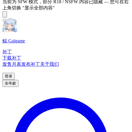
当前为 SFW 模式，部分 R18 / NSFW 内容已隐藏 — 您可在右
上角切换 "显示全部内容"
鲲 Galgame
补丁
下载补丁
发售月表
发布补丁
关于我们
登录
全年龄