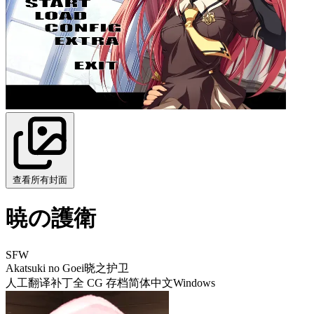
查看所有封面
暁の護衛
SFW
Akatsuki no Goei
晓之护卫
人工翻译补丁
全 CG 存档
简体中文
Windows