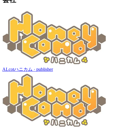
ALcotハニカム
· publisher