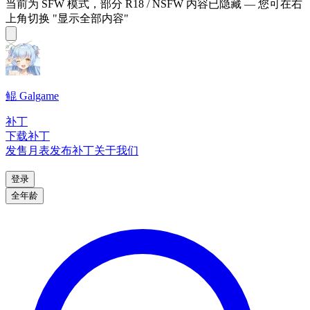
当前为 SFW 模式，部分 R18 / NSFW 内容已隐藏 — 您可在右
上角切换 "显示全部内容"
鲲 Galgame
补丁
下载补丁
发售月表
发布补丁
关于我们
登录
全年龄