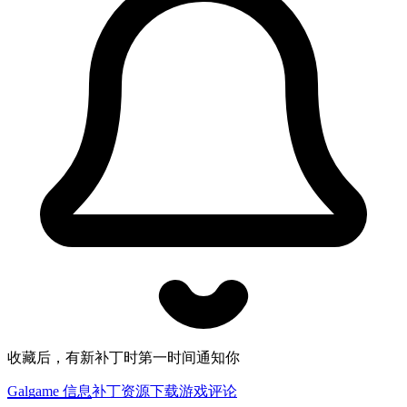
收藏后，有新补丁时第一时间通知你
Galgame 信息
补丁资源下载
游戏评论