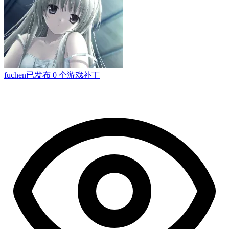
fuchen
已发布 0 个游戏补丁