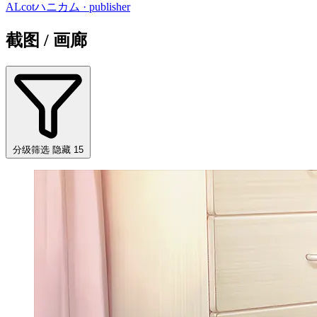
ALcotハニカム
· publisher
截图 / 画廊
分级筛选
隐藏 15