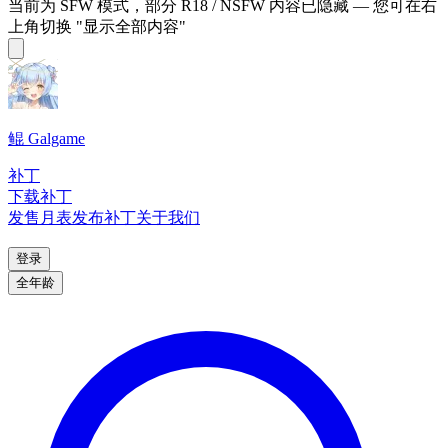
当前为 SFW 模式，部分 R18 / NSFW 内容已隐藏 — 您可在右
上角切换 "显示全部内容"
鲲 Galgame
补丁
下载补丁
发售月表
发布补丁
关于我们
登录
全年龄