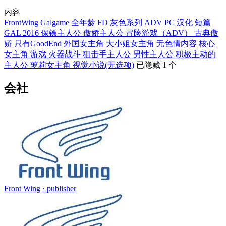
内容
FrontWing
Galgame
全年龄
FD
灰色系列
ADV
PC
汉化
短篇
GAL
2016
保镖主人公
傲娇主人公
冒险游戏（ADV）
古典傲
娇
只有GoodEnd
外国女主角
大小姐女主角
无色情内容
核心
女主角
游戏
火器战斗
狙击手主人公
男性主人公
积极主动的
主人公
萝莉女主角
视觉小说(无选项)
已隐藏 1 个
会社
Front Wing
· publisher