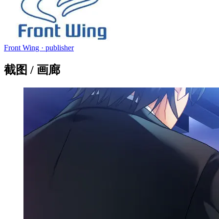
Front Wing
· publisher
截图 / 画廊