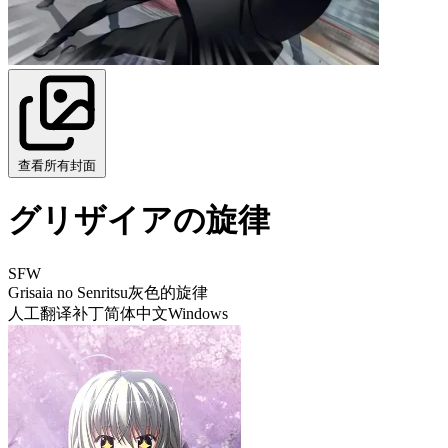
查看所有封面
グリザイアの旋律
SFW
Grisaia no Senritsu
灰色的旋律
人工翻译补丁
简体中文
Windows