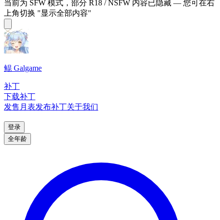
当前为 SFW 模式，部分 R18 / NSFW 内容已隐藏 — 您可在右
上角切换 "显示全部内容"
鲲 Galgame
补丁
下载补丁
发售月表
发布补丁
关于我们
登录
全年龄