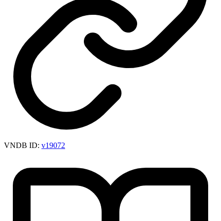
VNDB ID:
v19072