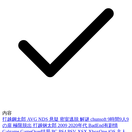
内容
打越鋼太郎
AVG
NDS
悬疑
密室逃脱
解谜
chunsoft
9時間9人9
の扉
極限脱出
打越钢太郎
2009
2020年代
BadEnd有剧情
Galgame
GameOver结局
PC
PS4
PSV
XSX
XboxOne
iOS
主人