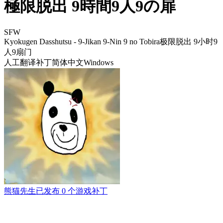
極限脱出 9時間9人9の扉
SFW
Kyokugen Dasshutsu - 9-Jikan 9-Nin 9 no Tobira
极限脱出 9小时9
人9扇门
人工翻译补丁
简体中文
Windows
熊猫先生
已发布 0 个游戏补丁