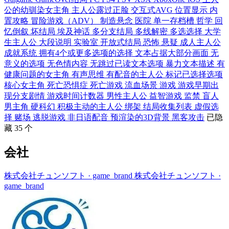
公的幼驯染女主角
主人公露过正脸
交互式AVG
位置显示
内
置攻略
冒险游戏（ADV）
制造悬念
医院
单一存档槽
哲学
回
忆倒叙
坏结局
埃及神话
多分支结局
多线解密
多选选择
大学
生主人公
大段说明
实验室
开放式结局
恐怖
悬疑
成人主人公
成就系统
拥有4个或更多选项的选择
文本占据大部分画面
无
意义的选项
无色情内容
无跳过已读文本选项
暴力文本描述
有
健康问题的女主角
有声思维
有配音的主人公
标记已选择选项
核心女主角
死亡恐惧症
死亡游戏
流血场景
游戏
游戏早期出
现分支剧情
游戏时间计数器
男性主人公
益智游戏
监禁
盲人
男主角
硬科幻
积极主动的主人公
绑架
结局收集列表
虚假选
择
赌场
逃脱游戏
非日语配音
预渲染的3D背景
黑客攻击
已隐
藏 35 个
会社
株式会社チュンソフト
· game_brand
株式会社チュンソフト
·
game_brand