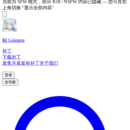
当前为 SFW 模式，部分 R18 / NSFW 内容已隐藏 — 您可在右
上角切换 "显示全部内容"
鲲 Galgame
补丁
下载补丁
发售月表
发布补丁
关于我们
登录
全年龄