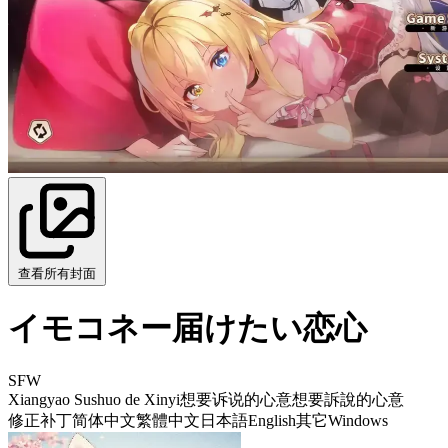
查看所有封面
イモコネー届けたい恋心
SFW
Xiangyao Sushuo de Xinyi
想要诉说的心意
想要訴說的心意
修正补丁
简体中文
繁體中文
日本語
English
其它
Windows