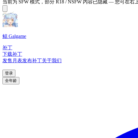
当前为 SFW 模式，部分 R18 / NSFW 内容已隐藏 — 您可在
鲲 Galgame
补丁
下载补丁
发售月表
发布补丁
关于我们
登录
全年龄